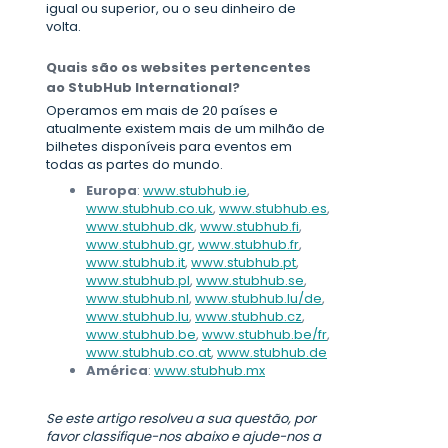
igual ou superior, ou o seu dinheiro de
volta.
Quais são os websites pertencentes
ao StubHub International?
Operamos em mais de 20 países e
atualmente existem mais de um milhão de
bilhetes disponíveis para eventos em
todas as partes do mundo.
Europa
:
www.stubhub.ie
,
www.stubhub.co.uk
,
www.stubhub.es
,
www.stubhub.dk
,
www.stubhub.fi
,
www.stubhub.gr
,
www.stubhub.fr
,
www.stubhub.it
,
www.stubhub.pt
,
www.stubhub.pl
,
www.stubhub.se
,
www.stubhub.nl
,
www.stubhub.lu/de
,
www.stubhub.lu
,
www.stubhub.cz
,
www.stubhub.be
,
www.stubhub.be/fr
,
www.stubhub.co.at
,
www.stubhub.de
América
:
www.stubhub.mx
Se este artigo resolveu a sua questão, por
favor classifique-nos abaixo e ajude-nos a