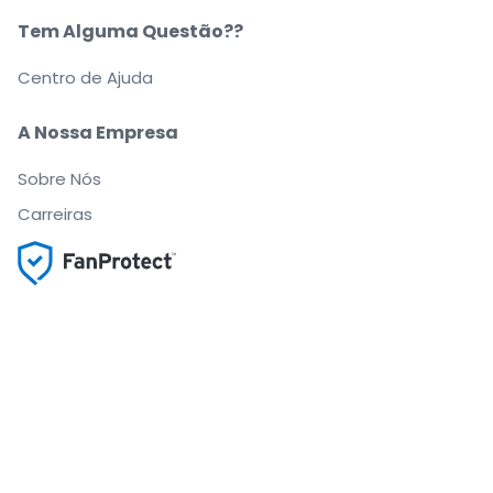
Tem Alguma Questão??
Centro de Ajuda
A Nossa Empresa
Sobre Nós
Carreiras
Compre e venda bilhetes com segurança
O apoio ao cliente que o acompanha até ao seu
lugar
Cada pedido está 100% garantido