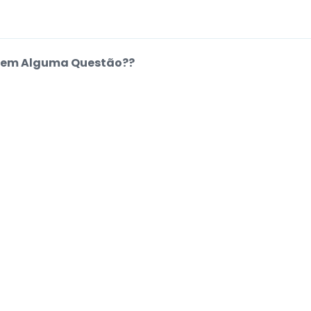
em Alguma Questão??
entro de Ajuda
e
.
.
.
.
estar