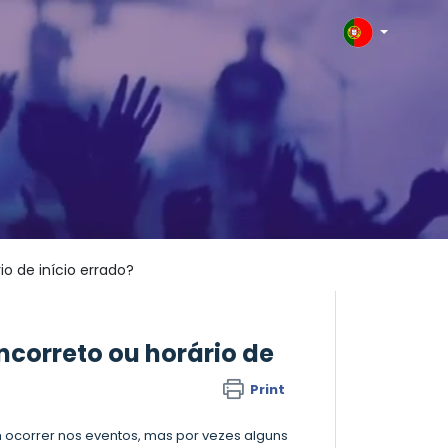
o de início errado?
correto ou horário de
Print
 ocorrer nos eventos, mas por vezes alguns