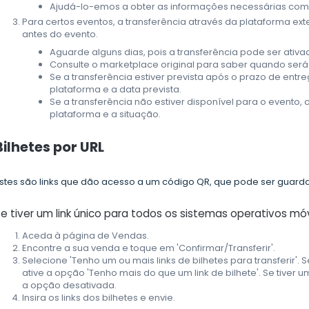
Ajudá-lo-emos a obter as informações necessárias com
Para certos eventos, a transferência através da plataforma ext
antes do evento.
Aguarde alguns dias, pois a transferência pode ser ativ
Consulte o marketplace original para saber quando será 
Se a transferência estiver prevista após o prazo de entr
plataforma e a data prevista.
Se a transferência não estiver disponível para o evento, 
plataforma e a situação.
Bilhetes por URL
stes são links que dão acesso a um código QR, que pode ser guardad
e tiver um link único para todos os sistemas operativos móv
Aceda à página de Vendas.
Encontre a sua venda e toque em 'Confirmar/Transferir'.
Selecione 'Tenho um ou mais links de bilhetes para transferir'. S
ative a opção 'Tenho mais do que um link de bilhete'. Se tiver 
a opção desativada.
Insira os links dos bilhetes e envie.