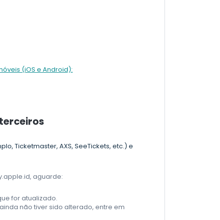
móveis (iOS e Android):
terceiros
lo, Ticketmaster, AXS, SeeTickets, etc.) e
.apple.id, aguarde:
e for atualizado.
ainda não tiver sido alterado, entre em