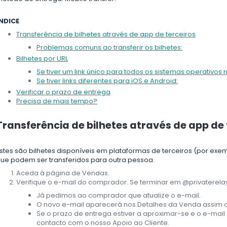
NDICE
Transferência de bilhetes através de app de terceiros
Problemas comuns ao transferir os bilhetes:
Bilhetes por URL
Se tiver um link único para todos os sistemas operativos 
Se tiver links diferentes para iOS e Android:
Verificar o prazo de entrega
Precisa de mais tempo?
Transferência de bilhetes através de app de 
stes são bilhetes disponíveis em plataformas de terceiros (por exemp
ue podem ser transferidos para outra pessoa.
Aceda à página de Vendas.
Verifique o e-mail do comprador. Se terminar em @privaterelay
Já pedimos ao comprador que atualize o e-mail.
O novo e-mail aparecerá nos Detalhes da Venda assim qu
Se o prazo de entrega estiver a aproximar-se e o e-mail 
contacto com o nosso Apoio ao Cliente.