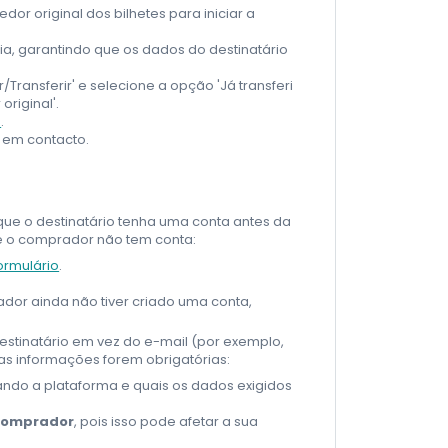
dor original dos bilhetes para iniciar a
ia, garantindo que os dados do destinatário
/Transferir' e selecione a opção 'Já transferi
riginal'.
o
.
s em contacto.
que o destinatário tenha uma conta antes da
ue o comprador não tem conta:
ormulário
.
dor ainda não tiver criado uma conta,
stinatário em vez do e-mail (por exemplo,
tas informações forem obrigatórias:
ando a plataforma e quais os dados exigidos
 comprador
, pois isso pode afetar a sua