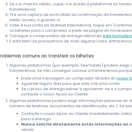
Se o e-mail for válido, copie-o e aceda à plataforma do fornece
transferência.
Tire uma captura de ecrã nítida da confirmação da transferênc
estão visíveis, e guarde-a.
Volte à sua conta da StubHub International, toque em 'Confirmar
os bilhetes para o comprador a partir da página do fornecedor o
Carregue o comprovativo de entrega utilizando
este formulári
E está feito! Se precisarmos de mais alguma coisa, entraremo
roblemas comuns ao transferir os bilhetes:
Algumas plataformas (por exemplo, SeeTickets) podem exigir 
transferência. Se não conseguir concluir a transferência porq
Envie uma mensagem ao comprador através do
nosso f
Aguarde alguns dias para que este crie uma conta.
Se o prazo de entrega estiver a aproximar-se e o compra
contacte o nosso Apoio ao Cliente.
Algumas plataformas podem exigir informações pessoais do de
número de telefone, documentos de identificação, etc.). Se es
Contacte o nosso Apoio ao Cliente imediatamente, indic
para a entrega.
Nunca solicite diretamente estas informações ao
venda.