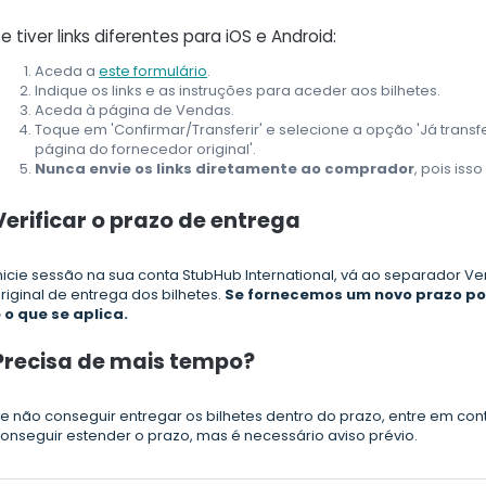
e tiver links diferentes para iOS e Android:
Aceda a
este formulário
.
Indique os links e as instruções para aceder aos bilhetes.
Aceda à página de Vendas.
Toque em 'Confirmar/Transferir' e selecione a opção 'Já transfe
página do fornecedor original'.
Nunca envie os links diretamente ao comprador
, pois iss
Verificar o prazo de entrega
nicie sessão na sua conta StubHub International, vá ao separador V
riginal de entrega dos bilhetes.
Se fornecemos um novo prazo por
 o que se aplica.
Precisa de mais tempo?
e não conseguir entregar os bilhetes dentro do prazo, entre em 
onseguir estender o prazo, mas é necessário aviso prévio.