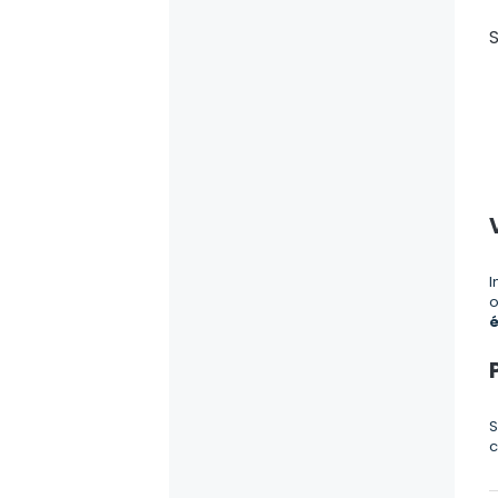
S
I
o
é
S
c