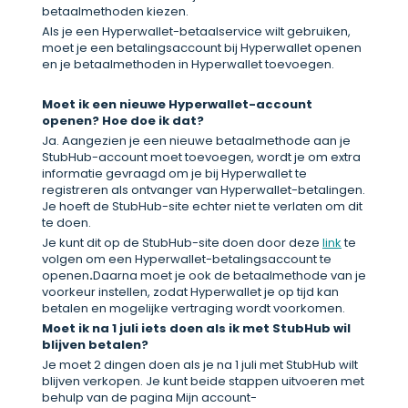
betaalmethoden kiezen.
Als je een Hyperwallet-betaalservice wilt gebruiken,
moet je een betalingsaccount bij Hyperwallet openen
en je betaalmethoden in Hyperwallet toevoegen.
Moet ik een nieuwe Hyperwallet-account
openen? Hoe doe ik dat?
Ja. Aangezien je een nieuwe betaalmethode aan je
StubHub-account moet toevoegen, wordt je om extra
informatie gevraagd om je bij Hyperwallet te
registreren als ontvanger van Hyperwallet-betalingen.
Je hoeft de StubHub-site echter niet te verlaten om dit
te doen.
Je kunt dit op de StubHub-site doen door deze
link
te
volgen om een Hyperwallet-betalingsaccount te
openen
.
Daarna moet je ook de betaalmethode van je
voorkeur instellen, zodat Hyperwallet je op tijd kan
betalen en mogelijke vertraging wordt voorkomen.
Moet
ik na 1 juli iets doen als ik met StubHub wil
blijven betalen?
Je moet 2 dingen doen als je na 1 juli met StubHub wilt
blijven verkopen. Je kunt beide stappen uitvoeren met
behulp van de pagina Mijn account-