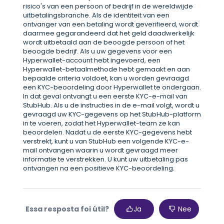
risico's van een persoon of bedrijf in de wereldwijde
uitbetalingsbranche. Als de identiteit van een
ontvanger van een betaling wordt geverifieerd, wordt
daarmee gegarandeerd dat het geld daadwerkelijk
wordt uitbetaald aan de beoogde persoon of het
beoogde bedrijf. Als u uw gegevens voor een
Hyperwallet-account hebt ingevoerd, een
Hyperwallet-betaalmethode hebt gemaakt en aan
bepaalde criteria voldoet, kan u worden gevraagd
een KYC-beoordeling door Hyperwallet te ondergaan.
In dat geval ontvangt u een eerste KYC-e-mail van
StubHub. Als u de instructies in de e-mail volgt, wordt u
gevraagd uw KYC-gegevens op het StubHub-platform
in te voeren, zodat het Hyperwallet-team ze kan
beoordelen. Nadat u de eerste KYC-gegevens hebt
verstrekt, kunt u van StubHub een volgende KYC-e-
mail ontvangen waarin u wordt gevraagd meer
informatie te verstrekken. U kunt uw uitbetaling pas
ontvangen na een positieve KYC-beoordeling.
Essa resposta foi útil?
Ja
Nee