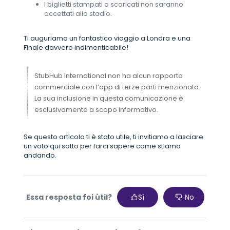
I biglietti stampati o scaricati non saranno
accettati allo stadio.
Ti auguriamo un fantastico viaggio a Londra e una
Finale davvero indimenticabile!
StubHub International non ha alcun rapporto
commerciale con l’app di terze parti menzionata.
La sua inclusione in questa comunicazione è
esclusivamente a scopo informativo.
Se questo articolo ti è stato utile, ti invitiamo a lasciare
un voto qui sotto per farci sapere come stiamo
andando.
Essa resposta foi útil?
Sì
No