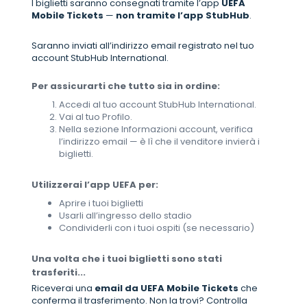
I biglietti saranno consegnati tramite l’app
UEFA
Mobile Tickets
—
non tramite l’app StubHub
.
Saranno inviati all’indirizzo email registrato nel tuo
account StubHub International.
Per assicurarti che tutto sia in ordine:
Accedi al tuo account StubHub International.
Vai al tuo Profilo.
Nella sezione Informazioni account, verifica
l’indirizzo email — è lì che il venditore invierà i
biglietti.
Utilizzerai l’app UEFA per:
Aprire i tuoi biglietti
Usarli all’ingresso dello stadio
Condividerli con i tuoi ospiti (se necessario)
Una volta che i tuoi biglietti sono stati
trasferiti...
Riceverai una
email da UEFA Mobile Tickets
che
conferma il trasferimento. Non la trovi? Controlla