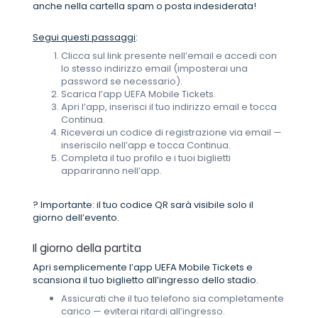
anche nella cartella spam o posta indesiderata!
Segui questi passaggi
:
Clicca sul link presente nell’email e accedi con
lo stesso indirizzo email (imposterai una
password se necessario).
Scarica l’app UEFA Mobile Tickets.
Apri l’app, inserisci il tuo indirizzo email e tocca
Continua.
Riceverai un codice di registrazione via email —
inseriscilo nell’app e tocca Continua.
Completa il tuo profilo e i tuoi biglietti
appariranno nell’app.
? Importante: il tuo codice QR sarà visibile solo il
giorno dell’evento.
Il giorno della partita
Apri semplicemente l’app UEFA Mobile Tickets e
scansiona il tuo biglietto all’ingresso dello stadio.
Assicurati che il tuo telefono sia completamente
carico — eviterai ritardi all’ingresso.