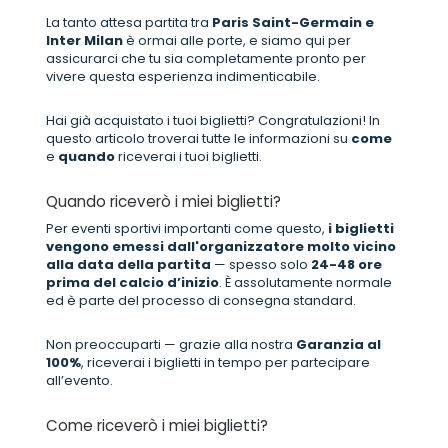
La tanto attesa partita tra
Paris Saint-Germain e
Inter Milan
è ormai alle porte, e siamo qui per
assicurarci che tu sia completamente pronto per
vivere questa esperienza indimenticabile.
Hai già acquistato i tuoi biglietti? Congratulazioni! In
questo articolo troverai tutte le informazioni su
come
e
quando
riceverai i tuoi biglietti.
Quando riceverò i miei biglietti?
Per eventi sportivi importanti come questo,
i biglietti
vengono emessi dall'organizzatore molto vicino
alla data della partita
— spesso solo
24-48 ore
prima del calcio d’inizio
. È assolutamente normale
ed è parte del processo di consegna standard.
Non preoccuparti — grazie alla nostra
Garanzia al
100%
, riceverai i biglietti in tempo per partecipare
all’evento.
Come riceverò i miei biglietti?