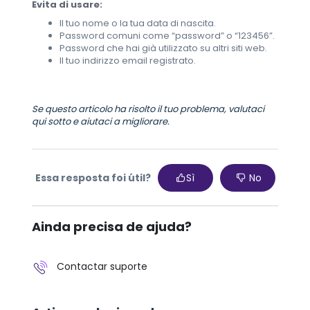
Evita di usare:
Il tuo nome o la tua data di nascita.
Password comuni come “password” o “123456”.
Password che hai già utilizzato su altri siti web.
Il tuo indirizzo email registrato.
Se questo articolo ha risolto il tuo problema, valutaci
qui sotto e aiutaci a migliorare.
Essa resposta foi útil?
Sì
No
Ainda precisa de ajuda?
Contactar suporte