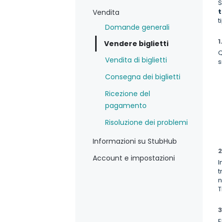
S
t
Vendita
t
Domande generali
1
Vendere biglietti
Q
Vendita di biglietti
s
Consegna dei biglietti
Ricezione del
pagamento
Risoluzione dei problemi
Informazioni su StubHub
2
Account e impostazioni
I
t
n
T
3
E