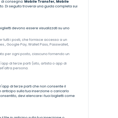
di di consegna:
Mobile Transfer, Mobile
nto. Di seguito troverai una guida completa sui
biglietti devono essere visualizzati su uno
er tutti i posti, che fornisce accesso a un
es., Google Pay, Wallet Pass, Passwallet,
arato per ogni posto, ciascuno fornendo un
'app di terze parti (sito, artista o app di
dell'altra persona.
un'app di terze parti che non consente il
n anticipo sulla tua inserzione o caricarlo
consentito, devi elencare i tuoi biglietti come
il file in anticipo sulla tua inserzione o