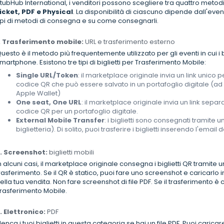
tubHub International, i venditori possono scegliere tra quattro meto
icket, PDF e Physical
. La disponibilità di ciascuno dipende dall'eve
ipi di metodi di consegna e su come consegnarli.
. Trasferimento mobile:
URL e trasferimento esterno
uesto è il metodo più frequentemente utilizzato per gli eventi in cui i 
martphone. Esistono tre tipi di biglietti per Trasferimento Mobile:
Single URL/Token
: il marketplace originale invia un link unico p
codice QR che può essere salvato in un portafoglio digitale (ad 
Apple Wallet)
One seat, One URL
: il marketplace originale invia un link sep
codice QR per un portafoglio digitale.
External Mobile Transfer
: i biglietti sono consegnati tramite un
biglietteria). Di solito, puoi trasferire i biglietti inserendo l'email 
. Screenshot:
biglietti mobili
n alcuni casi, il marketplace originale consegna i biglietti QR tramite 
rasferimento. Se il QR è statico, puoi fare uno screenshot e caricarlo i
ella tua vendita. Non fare screenshot di file PDF. Se il trasferimento è 
rasferimento Mobile.
. Elettronico:
PDF
lenca i tuoi biglietti in questa categoria se hai un file PDF. Puoi caricare 