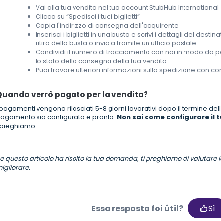
Vai alla tua vendita nel tuo account StubHub International
Clicca su “Spedisci i tuoi biglietti”
Copia l'indirizzo di consegna dell'acquirente
Inserisci i biglietti in una busta e scrivi i dettagli del destin
ritiro della busta o inviala tramite un ufficio postale
Condividi il numero di tracciamento con noi in modo da p
lo stato della consegna della tua vendita
Puoi trovare ulteriori informazioni sulla spedizione con corr
Quando verrò pagato per la vendita?
 pagamenti vengono rilasciati 5-8 giorni lavorativi dopo il termine dell
agamento sia configurato e pronto.
Non sai come configurare il
pieghiamo.
e questo articolo ha risolto la tua domanda, ti preghiamo di valutare l
igliorare.
Essa resposta foi útil?
Sì