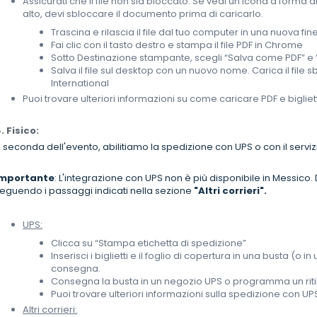
Assicurati che il file non sia bloccato. Se vedi un'icona a forma d
alto, devi sbloccare il documento prima di caricarlo.
Trascina e rilascia il file dal tuo computer in una nuova f
Fai clic con il tasto destro e stampa il file PDF in Chrome
Sotto Destinazione stampante, scegli “Salva come PDF” e 
Salva il file sul desktop con un nuovo nome. Carica il file
International
Puoi trovare ulteriori informazioni su come caricare PDF e bigliett
. Fisico:
 seconda dell'evento, abilitiamo la spedizione con UPS o con il servizi
Importante
: L'integrazione con UPS non è più disponibile in Messic
eguendo i passaggi indicati nella sezione
"Altri corrieri".
UPS:
Clicca su “Stampa etichetta di spedizione”
Inserisci i biglietti e il foglio di copertura in una busta (o i
consegna.
Consegna la busta in un negozio UPS o programma un ritir
Puoi trovare ulteriori informazioni sulla spedizione con U
Altri corrieri: