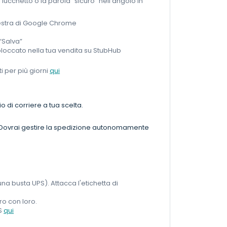
i lucchetto o la parola “sicuro” nell'angolo in
inestra di Google Chrome
“Salva”
 sbloccato nella tua vendita su StubHub
i per più giorni
qui
o di corriere a tua scelta.
o. Dovrai gestire la spedizione autonomamente
n una busta UPS). Attacca l'etichetta di
o con loro.
PS
qui