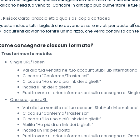
aricarlo nella tua vendita. Caricare in anticipo può aumentare le tue p
. Fisico:
Carta, braccialetti o qualsiasi copia cartacea
uesto include tutti i biglietti che devono essere inviati per posta 
li acquirenti dovranno fornire un indirizzo, che verrà condiviso con te p
Come consegnare ciascun formato?
. Trasferimento mobile:
Single URL/Token:
Vai alla tua vendita nel tuo account StubHub International
Clicca su “Conferma/Trasferisci”
Clicca su “Ho uno o più link dei biglietti”
Incolla il link del biglietto
Puoi trovare ulteriori informazioni sulla consegna di Sing
One seat, one URL:
Vai alla tua vendita nel tuo account StubHub International
Clicca su “Conferma/Trasferisci”
Clicca su “Ho uno o più link dei biglietti”
Abilita “Ho più di un link dei biglietti”
Incolla un link per posto
Puoi trovare ulteriori informazioni sulla consegna di One 