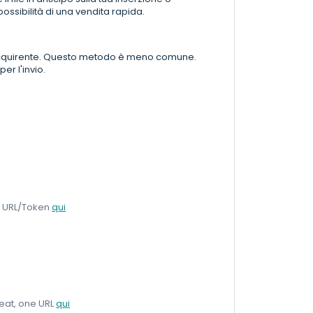
ossibilità di una vendita rapida.
all'acquirente. Questo metodo è meno comune.
er l'invio.
le URL/Token
qui
seat, one URL
qui