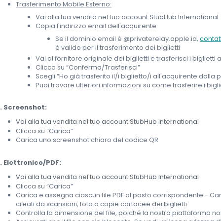
Trasferimento Mobile Esterno:
Vai alla tua vendita nel tuo account StubHub International
Copia l'indirizzo email dell'acquirente
Se il dominio email è @privaterelay.apple.id,
contat
è valido per il trasferimento dei biglietti
Vai al fornitore originale dei biglietti e trasferisci i bigliett
Clicca su “Conferma/Trasferisci”
Scegli “Ho già trasferito il/i biglietto/i all'acquirente dal
Puoi trovare ulteriori informazioni su come trasferire i bigli
. Screenshot:
Vai alla tua vendita nel tuo account StubHub International
Clicca su “Carica”
Carica uno screenshot chiaro del codice QR
. Elettronico/PDF:
Vai alla tua vendita nel tuo account StubHub International
Clicca su “Carica”
Carica e assegna ciascun file PDF al posto corrispondente - Cari
creati da scansioni, foto o copie cartacee dei biglietti
Controlla la dimensione del file, poiché la nostra piattaforma no