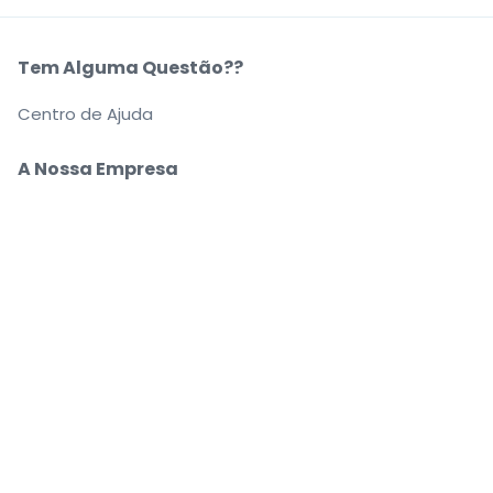
Tem Alguma Questão??
Centro de Ajuda
A Nossa Empresa
Sobre Nós
Carreiras
Compre e venda bilhetes com segurança
O apoio ao cliente que o acompanha até ao seu
lugar
Cada pedido está 100% garantido