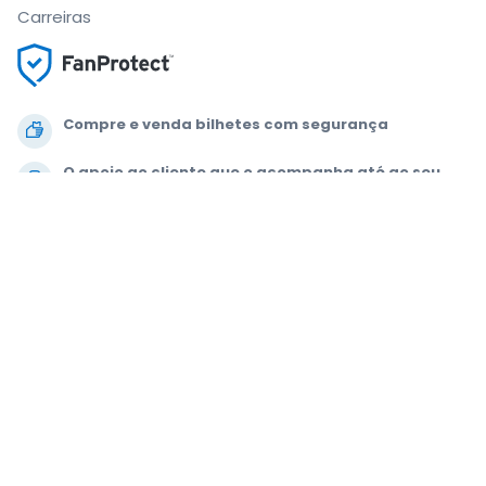
Carreiras
Compre e venda bilhetes com segurança
O apoio ao cliente que o acompanha até ao seu
lugar
Cada pedido está 100% garantido
.
.
.
.
© 2000-2021 StubHub. Todos os direitos reservados. A utilização deste
site implica a aceitação dos nossos
Acordo de utilização, Aviso de
Privacidade e Aviso de Cookies.
Está a comprar bilhetes a um terceiro. A