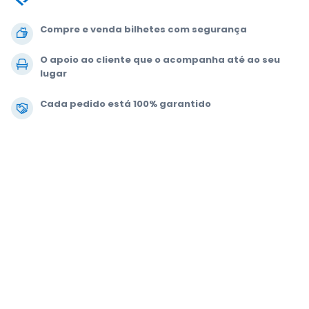
Compre e venda bilhetes com segurança
O apoio ao cliente que o acompanha até ao seu
lugar
Cada pedido está 100% garantido
.
.
.
.
© 2000-2021 StubHub. Todos os direitos reservados. A utilização deste
site implica a aceitação dos nossos
Acordo de utilização, Aviso de
Privacidade e Aviso de Cookies.
Está a comprar bilhetes a um terceiro. A
StubHub não é o vendedor dos bilhetes. Os preços são definidos pelos
vendedores e podem estar acima do valor nominal.
Notificações de
alterações ao contrato do utilizador