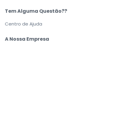
Tem Alguma Questão??
Centro de Ajuda
A Nossa Empresa
Sobre Nós
Carreiras
Compre e venda bilhetes com segurança
O apoio ao cliente que o acompanha até ao seu
lugar
Cada pedido está 100% garantido