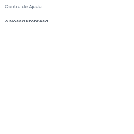
Centro de Ajuda
A Nossa Empresa
Sobre Nós
Carreiras
Compre e venda bilhetes com segurança
O apoio ao cliente que o acompanha até ao seu
lugar
Cada pedido está 100% garantido