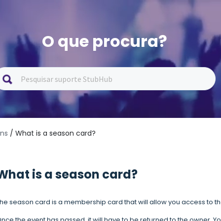
O que procura?
ons
/ What is a season card?
What is a season card?
he season card is a membership card that will allow you access to t
nce the event has passed, it will have to be returned to the owner. You 