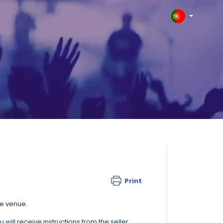
Print
he venue.
will receive instructions from the seller.