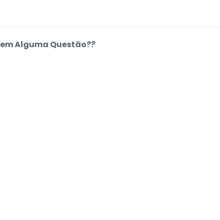
em Alguma Questão??
entro de Ajuda
e
.
.
.
.
estar