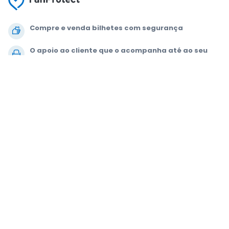
Compre e venda bilhetes com segurança
O apoio ao cliente que o acompanha até ao seu
lugar
Cada pedido está 100% garantido
.
.
.
.
© 2000-2021 StubHub. Todos os direitos reservados. A utilização deste
site implica a aceitação dos nossos
Acordo de utilização, Aviso de
Privacidade e Aviso de Cookies.
Está a comprar bilhetes a um terceiro. A
StubHub não é o vendedor dos bilhetes. Os preços são definidos pelos
vendedores e podem estar acima do valor nominal.
Notificações de
alterações ao contrato do utilizador