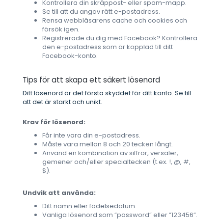
Kontrollera din skräppost- eller spam-mapp.
Se till att du angav rätt e-postadress.
Rensa webbläsarens cache och cookies och
försök igen.
Registrerade du dig med Facebook? Kontrollera
den e-postadress som är kopplad till ditt
Facebook-konto.
Tips för att skapa ett säkert lösenord
Ditt lösenord är det första skyddet för ditt konto. Se till
att det är starkt och unikt.
Krav för lösenord:
Får inte vara din e-postadress.
Måste vara mellan 8 och 20 tecken långt.
Använd en kombination av siffror, versaler,
gemener och/eller specialtecken (t.ex. !, @, #,
$).
Undvik att använda:
Ditt namn eller födelsedatum.
Vanliga lösenord som ”password” eller ”123456”.