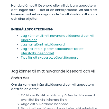
Har du glömt ditt lösenord eller vill du bara uppdatera
det? Ingen fara — det är en enkel process. Att hålla ditt
lösenord säkert är avgörande för att skydda ditt konto
och dina biljetter.
INNEHÅLLSFÖRTECKNING
Jag känner till mitt nuvarande lösenord och vill
ändra det
Jag har glömt mitt lösenord
Jag fick inte e-postmeddelandet för att
återställa lösenordet
Tips för att skapa ett säkert lösenord
Jag känner till mitt nuvarande lösenord och vill
ändra det
Om du kommer ihåg ditt lösenord och vill uppdatera
det från en dator:
Gå till din
Profil
och klicka på
Ändra lösenord
i
avsnittet
Kontoinformation
.
Ange ditt nuvarande lösenord.
Skriv in ett nytt lösenord enligt våra säkerhetstips