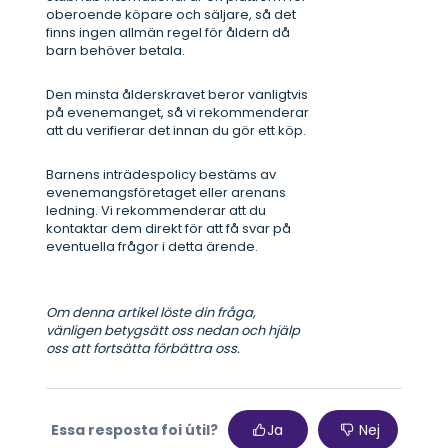
oberoende köpare och säljare, så det
finns ingen allmän regel för åldern då
barn behöver betala.
Den minsta ålderskravet beror vanligtvis
på evenemanget, så vi rekommenderar
att du verifierar det innan du gör ett köp.
Barnens inträdespolicy bestäms av
evenemangsföretaget eller arenans
ledning. Vi rekommenderar att du
kontaktar dem direkt för att få svar på
eventuella frågor i detta ärende.
Om denna artikel löste din fråga,
vänligen betygsätt oss nedan och hjälp
oss att fortsätta förbättra oss.
Essa resposta foi útil?
Ja
Nej