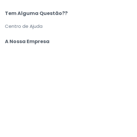
Tem Alguma Questão??
Centro de Ajuda
A Nossa Empresa
Sobre Nós
Carreiras
Compre e venda bilhetes com segurança
O apoio ao cliente que o acompanha até ao seu
lugar
Cada pedido está 100% garantido