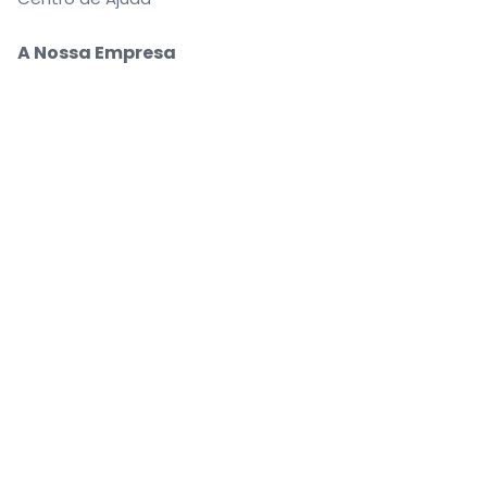
A Nossa Empresa
Sobre Nós
Carreiras
Compre e venda bilhetes com segurança
O apoio ao cliente que o acompanha até ao seu
lugar
Cada pedido está 100% garantido
.
.