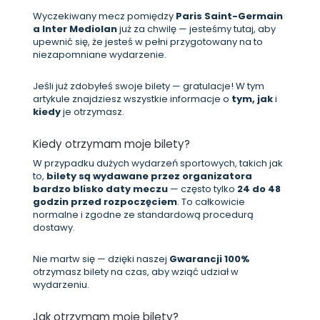
Wyczekiwany mecz pomiędzy
Paris Saint-Germain
a Inter Mediolan
już za chwilę — jesteśmy tutaj, aby
upewnić się, że jesteś w pełni przygotowany na to
niezapomniane wydarzenie.
Jeśli już zdobyłeś swoje bilety — gratulacje! W tym
artykule znajdziesz wszystkie informacje o
tym, jak
i
kiedy
je otrzymasz.
Kiedy otrzymam moje bilety?
W przypadku dużych wydarzeń sportowych, takich jak
to,
bilety są wydawane przez organizatora
bardzo blisko daty meczu
— często tylko
24 do 48
godzin przed rozpoczęciem
. To całkowicie
normalne i zgodne ze standardową procedurą
dostawy.
Nie martw się — dzięki naszej
Gwarancji 100%
otrzymasz bilety na czas, aby wziąć udział w
wydarzeniu.
Jak otrzymam moje bilety?