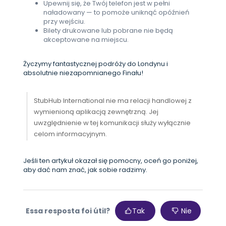
Upewnij się, że Twój telefon jest w pełni
naładowany — to pomoże uniknąć opóźnień
przy wejściu.
Bilety drukowane lub pobrane nie będą
akceptowane na miejscu.
Życzymy fantastycznej podróży do Londynu i
absolutnie niezapomnianego Finału!
StubHub International nie ma relacji handlowej z
wymienioną aplikacją zewnętrzną. Jej
uwzględnienie w tej komunikacji służy wyłącznie
celom informacyjnym.
Jeśli ten artykuł okazał się pomocny, oceń go poniżej,
aby dać nam znać, jak sobie radzimy.
Essa resposta foi útil?
Tak
Nie