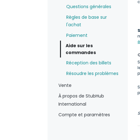
c
Questions générales
Règles de base sur
l'achat
S
Paiement
m
é
Aide sur les
commandes
Q
S
Réception des billets
l
Résoudre les problèmes
p
Vente
S
p
À propos de StubHub
International
S
Compte et paramètres