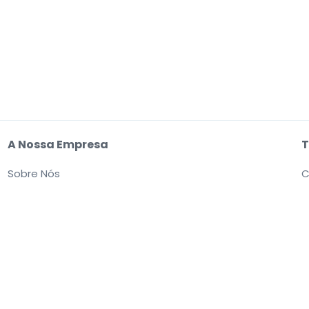
A Nossa Empresa
T
Sobre Nós
C
Carreiras