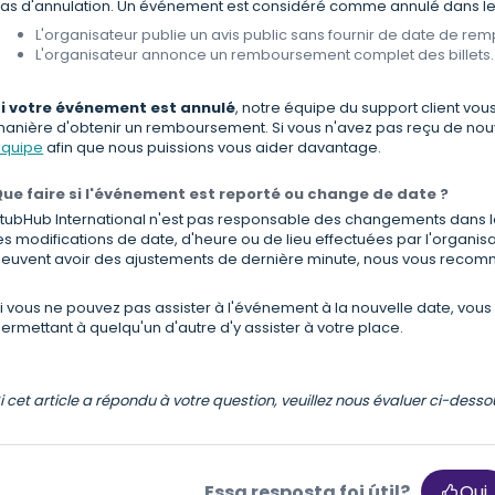
as d'annulation. Un événement est considéré comme annulé dans les
L'organisateur publie un avis public sans fournir de date de re
L'organisateur annonce un remboursement complet des billets.
i votre événement est annulé
, notre équipe du support client vou
anière d'obtenir un remboursement. Si vous n'avez pas reçu de nouve
quipe
afin que nous puissions vous aider davantage.
ue faire si l'événement est reporté ou change de date ?
tubHub International n'est pas responsable des changements dans 
es modifications de date, d'heure ou de lieu effectuées par l'organisa
euvent avoir des ajustements de dernière minute, nous vous recom
i vous ne pouvez pas assister à l'événement à la nouvelle date, vous 
ermettant à quelqu'un d'autre d'y assister à votre place.
i cet article a répondu à votre question, veuillez nous évaluer ci-dess
Essa resposta foi útil?
Oui