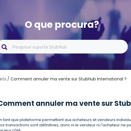
O que procura?
lets
/ Comment annuler ma vente sur StubHub International ?
Comment annuler ma vente sur StubH
n tant que plateforme permettant aux acheteurs et vendeurs individue
os transactions sont définitives, donc ni le vendeur ni l'acheteur n
e leur côté.