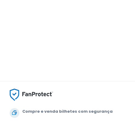
Compre e venda bilhetes com segurança
O apoio ao cliente que o acompanha até ao seu
lugar