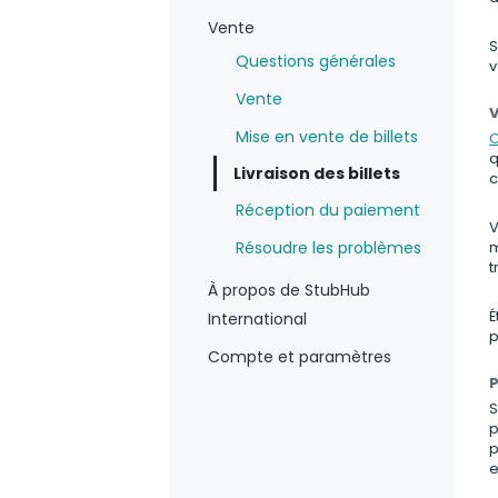
Vente
S
Questions générales
v
Vente
V
Mise en vente de billets
C
q
Livraison des billets
c
Réception du paiement
V
Résoudre les problèmes
m
t
À propos de StubHub
É
International
p
Compte et paramètres
P
S
p
p
e