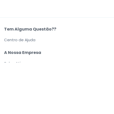
Tem Alguma Questão??
Centro de Ajuda
A Nossa Empresa
Sobre Nós
Carreiras
Compre e venda bilhetes com segurança
O apoio ao cliente que o acompanha até ao seu
lugar