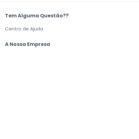
Tem Alguma Questão??
Centro de Ajuda
A Nossa Empresa
Sobre Nós
Carreiras
Compre e venda bilhetes com segurança
O apoio ao cliente que o acompanha até ao seu
lugar
Cada pedido está 100% garantido