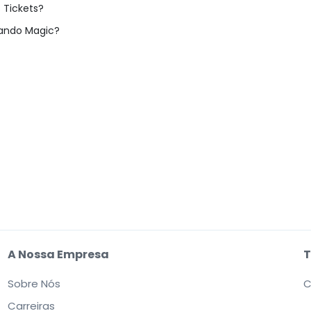
s Tickets?
rlando Magic?
A Nossa Empresa
T
Sobre Nós
C
Carreiras