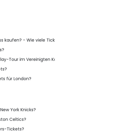
kaufen? - Wie viele Tickets sollte ich kaufen?
ts?
lay-Tour im Vereinigten Königreich
ets?
ets für London?
e New York Knicks?
ston Celtics?
ers-Tickets?