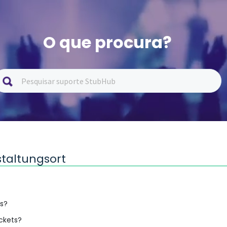
O que procura?
taltungsort
ts?
ickets?