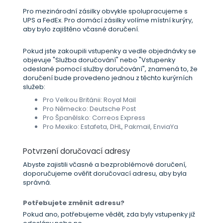
Pro mezinárodní zásilky obvykle spolupracujeme s
UPS a FedEx. Pro domácí zásilky volíme místní kurýry,
aby bylo zajištěno včasné doručení.
Pokud jste zakoupili vstupenky a vedle objednávky se
objevuje "Služba doručování" nebo "Vstupenky
odeslané pomocí služby doručování", znamená to, že
doručení bude provedeno jednou z těchto kurýrních
služeb:
Pro Velkou Británii: Royal Mail
Pro Německo: Deutsche Post
Pro Španělsko: Correos Express
Pro Mexiko: Estafeta, DHL, Pakmail, EnviaYa
Potvrzení doručovací adresy
Abyste zajistili včasné a bezproblémové doručení,
doporučujeme ověřit doručovací adresu, aby byla
správná.
Potřebujete změnit adresu?
Pokud ano, potřebujeme vědět, zda byly vstupenky již