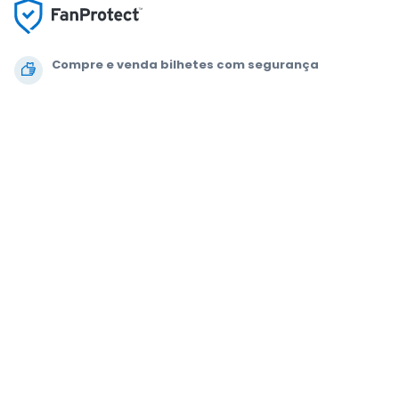
Compre e venda bilhetes com segurança
O apoio ao cliente que o acompanha até ao seu
lugar
Cada pedido está 100% garantido
.
.
.
.
© 2000-2021 StubHub. Todos os direitos reservados. A utilização deste
site implica a aceitação dos nossos
Acordo de utilização, Aviso de
Privacidade e Aviso de Cookies.
Está a comprar bilhetes a um terceiro. A
StubHub não é o vendedor dos bilhetes. Os preços são definidos pelos
vendedores e podem estar acima do valor nominal.
Notificações de