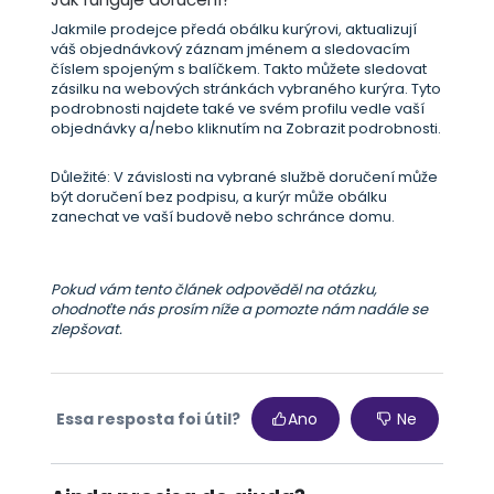
Jakmile prodejce předá obálku kurýrovi, aktualizují
váš objednávkový záznam jménem a sledovacím
číslem spojeným s balíčkem. Takto můžete sledovat
zásilku na webových stránkách vybraného kurýra. Tyto
podrobnosti najdete také ve svém profilu vedle vaší
objednávky a/nebo kliknutím na Zobrazit podrobnosti.
Důležité: V závislosti na vybrané službě doručení může
být doručení bez podpisu, a kurýr může obálku
zanechat ve vaší budově nebo schránce domu.
Pokud vám tento článek odpověděl na otázku,
ohodnoťte nás prosím níže a pomozte nám nadále se
zlepšovat.
Essa resposta foi útil?
Ano
Ne