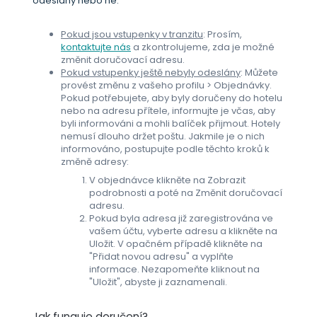
odeslány nebo ne.
Pokud jsou vstupenky v tranzitu
: Prosím,
kontaktujte nás
a zkontrolujeme, zda je možné
změnit doručovací adresu.
Pokud vstupenky ještě nebyly odeslány
: Můžete
provést změnu z vašeho profilu > Objednávky.
Pokud potřebujete, aby byly doručeny do hotelu
nebo na adresu přítele, informujte je včas, aby
byli informováni a mohli balíček přijmout. Hotely
nemusí dlouho držet poštu. Jakmile je o nich
informováno, postupujte podle těchto kroků k
změně adresy:
V objednávce klikněte na Zobrazit
podrobnosti a poté na Změnit doručovací
adresu.
Pokud byla adresa již zaregistrována ve
vašem účtu, vyberte adresu a klikněte na
Uložit. V opačném případě klikněte na
"Přidat novou adresu" a vyplňte
informace. Nezapomeňte kliknout na
"Uložit", abyste ji zaznamenali.
Jak funguje doručení?