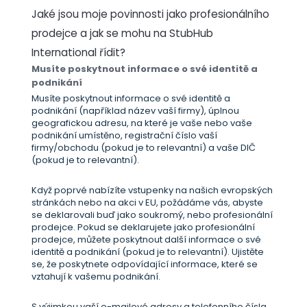
Jaké jsou moje povinnosti jako profesionálního
prodejce a jak se mohu na StubHub
International řídit?
Musíte poskytnout informace o své identitě a
podnikání
Musíte poskytnout informace o své identitě a
podnikání (například název vaší firmy), úplnou
geografickou adresu, na které je vaše nebo vaše
podnikání umístěno, registrační číslo vaší
firmy/obchodu (pokud je to relevantní) a vaše DIČ
(pokud je to relevantní).
Když poprvé nabízíte vstupenky na našich evropských
stránkách nebo na akci v EU, požádáme vás, abyste
se deklarovali buď jako soukromý, nebo profesionální
prodejce. Pokud se deklarujete jako profesionální
prodejce, můžete poskytnout další informace o své
identitě a podnikání (pokud je to relevantní). Ujistěte
se, že poskytnete odpovídající informace, které se
vztahují k vašemu podnikání.
S výjimkou vaší e-mailové adresy a telefonního čísla