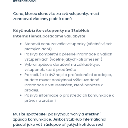
International.
Cena, kterou stanovíte za své vstupenky, musí
zahrnovat všechny platné daně.
Když nabízíte vstupenky na StubHub
International
, požádáme vás, abyste:
Stanovili cenu za vaše vstupenky (včetně všech
platných daní)
Poskytli kompletní a přesné informace o vašich
vstupenkách (včetně jakýchkoli omezení)
Vybrali způsob doručení na základě typu
vstupenek, které prodáváte
Poznali, že i když nejste profesionální prodejce,
budete muset poskytnout výše uvedené
informace o vstupenkách, které nabízíte k
prodeji.
Poskytli informace o prostředcích komunikace a
právu na zrušení
Musíte spotřebiteli poskytnout rychlý a efektivní
způsob komunikace. Jelikož StubHub International
působí jako váš zástupce při jakýchkoli dotazech