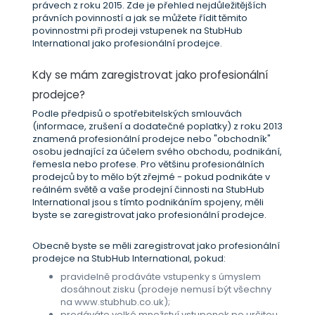
právech z roku 2015. Zde je přehled nejdůležitějších
právních povinností a jak se můžete řídit těmito
povinnostmi při prodeji vstupenek na StubHub
International jako profesionální prodejce.
Kdy se mám zaregistrovat jako profesionální
prodejce?
Podle předpisů o spotřebitelských smlouvách
(informace, zrušení a dodatečné poplatky) z roku 2013
znamená profesionální prodejce nebo "obchodník"
osobu jednající za účelem svého obchodu, podnikání,
řemesla nebo profese. Pro většinu profesionálních
prodejců by to mělo být zřejmé - pokud podnikáte v
reálném světě a vaše prodejní činnosti na StubHub
International jsou s tímto podnikáním spojeny, měli
byste se zaregistrovat jako profesionální prodejce.
Obecně byste se měli zaregistrovat jako profesionální
prodejce na StubHub International, pokud:
pravidelně prodáváte vstupenky s úmyslem
dosáhnout zisku (prodeje nemusí být všechny
na www.stubhub.co.uk);
prodáváte velké množství vstupenek po určitou