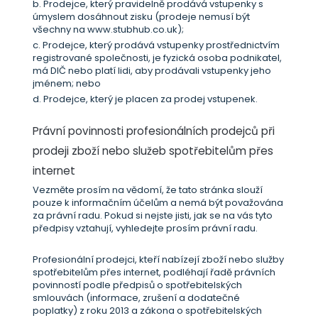
b. Prodejce, který pravidelně prodává vstupenky s
úmyslem dosáhnout zisku (prodeje nemusí být
všechny na www.stubhub.co.uk);
c. Prodejce, který prodává vstupenky prostřednictvím
registrované společnosti, je fyzická osoba podnikatel,
má DIČ nebo platí lidi, aby prodávali vstupenky jeho
jménem; nebo
d. Prodejce, který je placen za prodej vstupenek.
Právní povinnosti profesionálních prodejců při
prodeji zboží nebo služeb spotřebitelům přes
internet
Vezměte prosím na vědomí, že tato stránka slouží
pouze k informačním účelům a nemá být považována
za právní radu. Pokud si nejste jisti, jak se na vás tyto
předpisy vztahují, vyhledejte prosím právní radu.
Profesionální prodejci, kteří nabízejí zboží nebo služby
spotřebitelům přes internet, podléhají řadě právních
povinností podle předpisů o spotřebitelských
smlouvách (informace, zrušení a dodatečné
poplatky) z roku 2013 a zákona o spotřebitelských