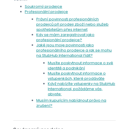
Soukromý prodejce
Profesionální prodejce
Právní povinnosti profesionálních
prodejců při prodeji zboží nebo služeb
spotřebitelům přes internet
Kdy se mám zaregistrovat jako
profesionální prodejce?
Jaké jsou moje povinnosti jako
profesionálního prodejce a jak se mohu
na StubHub International řídit?
Musíte poskytnout informace o své
identitě a podnikání
Musíte poskytnout informace o
vstupenkách, které prodáváte
Když nabízíte vstupenky na StubHub
International, požádáme vás,
abyste:
Musím kupujícím nabídnout právo na
zrušení?