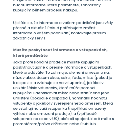
budou informace, které poskytnete, zobrazeny
kupujícím během procesu nákupu.
Ujistěte se, že informace o vašem podnikání jsou vždy
přesné a aktuální. Pokud potřebujete změnit
informace o vašem podnikání, kontaktujte prosím
zákaznický servis.
Musíte poskytnout informace o vstupenkách,
které prodáváte
Jako profesionální prodejce musíte kupujícím
poskytnout úplné a přesné informace o vstupenkách,
které prodáváte. To zahrnuje, ale není omezeno na,
název akce, datum akce, sekci, řadu, místo (pokud je
k dispozici a vztahuje se na vstupenku), jakékoliv
unikátní číslo vstupenky, které může pomoci
kupujícímu identifikovat místo nebo stání nebo jeho
umístění (pokud je k dispozici), nominální hodnotu
vstupenky a jakékoliv zveřejnění nebo omezení, která
se vztahují na vaši vstupenku (například omezený
výhled nebo omezení prodeje), a (v případě
vstupenek na akce v UK) jakékoli spojení, které máte s
promotérem/právo držitelem nebo StubHub