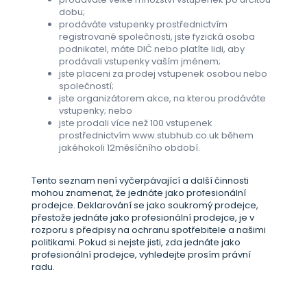
dobu;
prodáváte vstupenky prostřednictvím
registrované společnosti, jste fyzická osoba
podnikatel, máte DIČ nebo platíte lidi, aby
prodávali vstupenky vaším jménem;
jste placeni za prodej vstupenek osobou nebo
společností;
jste organizátorem akce, na kterou prodáváte
vstupenky; nebo
jste prodali více než 100 vstupenek
prostřednictvím www.stubhub.co.uk během
jakéhokoli 12měsíčního období.
Tento seznam není vyčerpávající a další činnosti
mohou znamenat, že jednáte jako profesionální
prodejce. Deklarování se jako soukromý prodejce,
přestože jednáte jako profesionální prodejce, je v
rozporu s předpisy na ochranu spotřebitele a našimi
politikami. Pokud si nejste jisti, zda jednáte jako
profesionální prodejce, vyhledejte prosím právní
radu.