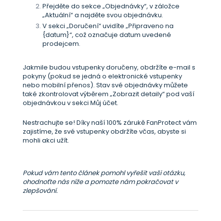
Přejděte do sekce „Objednávky“, v záložce
„Aktuální“ a najděte svou objednávku.
V sekci „Doručení“ uvidíte „Připraveno na
{datum}“, což označuje datum uvedené
prodejcem.
Jakmile budou vstupenky doručeny, obdržíte e-mail s
pokyny (pokud se jedná o elektronické vstupenky
nebo mobilní přenos). Stav své objednávky můžete
také zkontrolovat výběrem „Zobrazit detaily“ pod vaší
objednávkou v sekci Můj účet.
Nestrachujte se! Díky naší 100% zárukě FanProtect vám
zajistíme, že své vstupenky obdržíte včas, abyste si
mohli akci užít.
Pokud vám tento článek pomohl vyřešit vaši otázku,
ohodnoťte nás níže a pomozte nám pokračovat v
zlepšování.