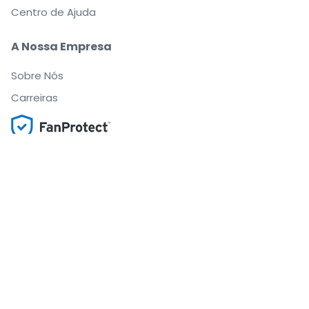
Centro de Ajuda
A Nossa Empresa
Sobre Nós
Carreiras
Compre e venda bilhetes com segurança
O apoio ao cliente que o acompanha até ao seu
lugar
Cada pedido está 100% garantido