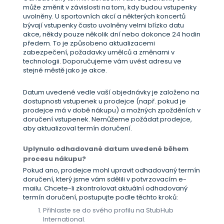
může změnit v závislosti na tom, kdy budou vstupenky
uvolněny. U sportovních akcí a některých koncertů
bývají vstupenky často uvolněny velmi blízko datu
akce, někdy pouze několik dní nebo dokonce 24 hodin
předem. To je způsobeno aktualizacemi
zabezpečení, požadavky umělců a změnami v
technologii. Doporučujeme vám uvést adresu ve
stejné městě jako je akce.
Datum uvedené vedle vaší objednávky je založeno na
dostupnosti vstupenek u prodejce (např. pokud je
prodejce má v době nákupu) a možných zpožděních v
doručení vstupenek. Nemůžeme požádat prodejce,
aby aktualizoval termín doručení.
Uplynulo odhadované datum uvedené během
procesu nákupu?
Pokud ano, prodejce mohl upravit odhadovaný termín
doručení, který jsme vám sdělili v potvrzovacím e-
mailu. Chcete-li zkontrolovat aktuální odhadovaný
termín doručení, postupujte podle těchto kroků:
Přihlaste se do svého profilu na StubHub
International.