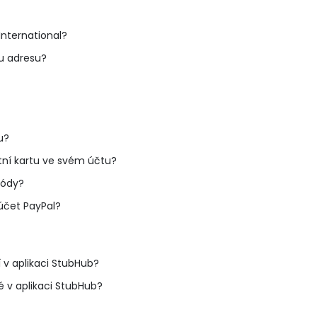
International?
u adresu?
u?
tní kartu ve svém účtu?
kódy?
 účet PayPal?
v aplikaci StubHub?
é v aplikaci StubHub?